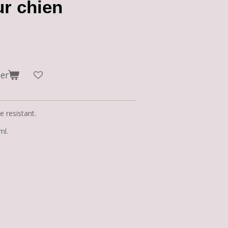
r chien
er
e resistant.
ml.