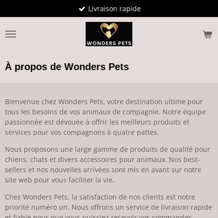
Livraison rapide
Passer
au
contenu
principal
À propos de Wonders Pets
Bienvenue chez Wonders Pets, votre destination ultime pour
tous les besoins de vos animaux de compagnie. Notre équipe
passionnée est dévouée à offrir les meilleurs produits et
services pour vos compagnons à quatre pattes.
Nous proposons une large gamme de produits de qualité pour
chiens, chats et divers accessoires pour animaux. Nos best-
sellers et nos nouvelles arrivées sont mis en avant sur notre
site web pour vous faciliter la vie.
Chez Wonders Pets, la satisfaction de nos clients est notre
priorité numéro un. Nous offrons un service de livraison rapide
et fiable pour que vous puissiez recevoir vos commandes