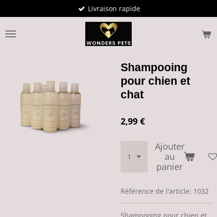
Livraison rapide
Passer
au
contenu
principal
Shampooing
pour chien et
chat
2,99 €
Ajouter
au
panier
Référence de l'article:
1032
Shampooing pour chien et