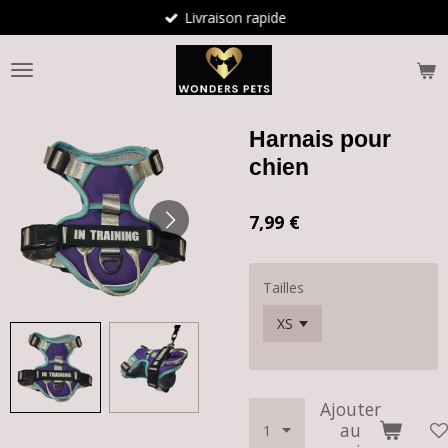
Livraison rapide
Passer
au
contenu
principal
Harnais pour
chien
7,99 €
Tailles
Ajouter
au