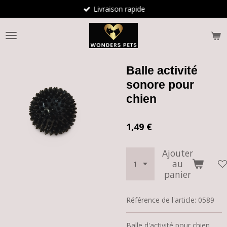
Livraison rapide
Passer
au
contenu
principal
Balle activité
sonore pour
chien
1,49 €
Ajouter
au
panier
Référence de l'article:
0589
Balle d'activité pour chien